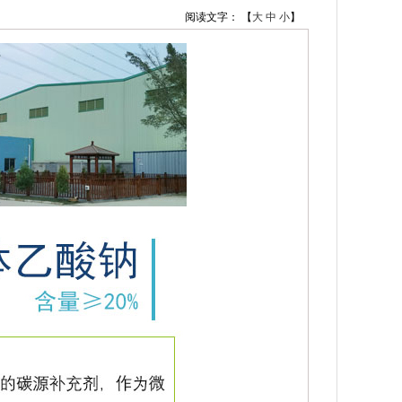
阅读文字： 【
大
中
小
】